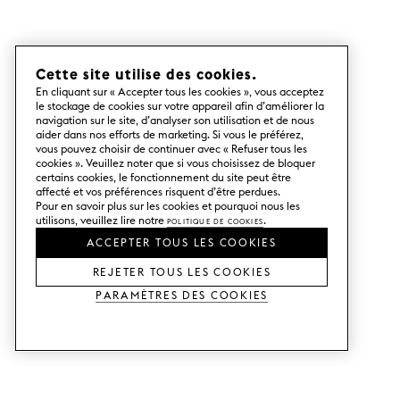
Ouvrir le PDF
LACQUERED PLINTH 40-120 CM
Ouvrir le PDF
BRUTA KNOB
Ouvrir le PDF
Cette site utilise des cookies.
LACQUERED PLINTH 180 CM
En cliquant sur « Accepter tous les cookies », vous acceptez
Ouvrir le PDF
le stockage de cookies sur votre appareil afin d’améliorer la
BUTTERFLY
navigation sur le site, d’analyser son utilisation et de nous
Ouvrir le PDF
aider dans nos efforts de marketing. Si vous le préférez,
LAMINATED PLINTH 60+120 CM
vous pouvez choisir de continuer avec « Refuser tous les
cookies ». Veuillez noter que si vous choisissez de bloquer
Ouvrir le PDF
certains cookies, le fonctionnement du site peut être
CIRCUS
affecté et vos préférences risquent d’être perdues.
Ouvrir le PDF
Pour en savoir plus sur les cookies et pourquoi nous les
LAMINATED PLINTH 180 CM
utilisons, veuillez lire notre
Politique de cookies
.
Ouvrir le PDF
ACCEPTER TOUS LES COOKIES
EXTRA LONG MINI CIRCUS
Ouvrir le PDF
REJETER TOUS LES COOKIES
Paramètres des cookies
HOLY WAFER
Ouvrir le PDF
LONG CIRCUS
Ouvrir le PDF