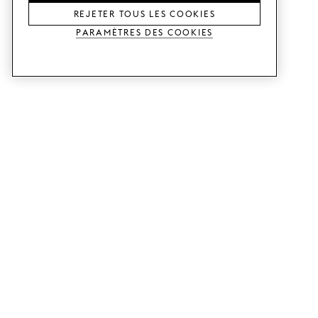
REJETER TOUS LES COOKIES
Paramètres des cookies
SERVICES
SHOP
Commander des échantillons.
Façades de cuisine Metod.
Aide Conception.
Façades de cuisine Faktum.
Visitez notre showroom.
Portes pour dressings.
Exemples de prix.
Portes pour Bestå.
GUIDES
SUPPORT CLIENTS
Voici comment ça marche.
Contacts.
Livraison.
B2B.
Instructions de montage.
Foire aux questions.
Créez votre cuisine.
Conditions d'achat.