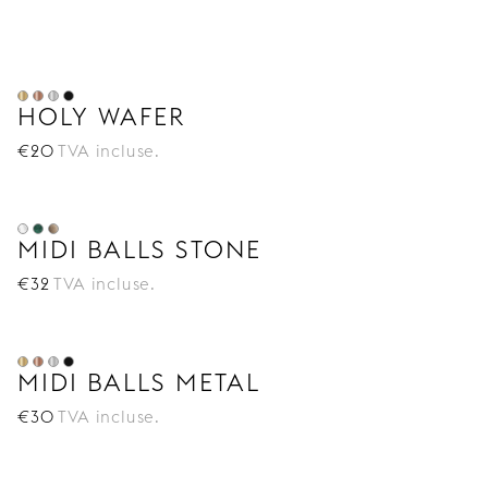
avec soin sont un moyen facile de donner à votre
buffet
un caractère exclusif. Complétez avec nos
façades de porte, nos panneaux latéraux Bestå, nos
plateaux Bestå et nos pieds Bestå pour un relooking
complet. Découvrez plus
Inspiration pour Bestå
.
HOLY WAFER
€
20
TVA incluse.
MIDI BALLS STONE
€
32
TVA incluse.
MIDI BALLS METAL
€
30
TVA incluse.