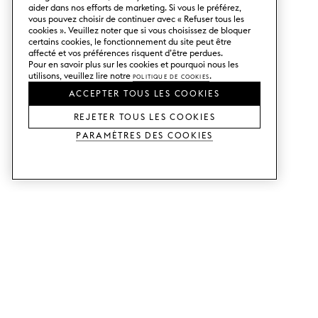
aider dans nos efforts de marketing. Si vous le préférez,
vous pouvez choisir de continuer avec « Refuser tous les
cookies ». Veuillez noter que si vous choisissez de bloquer
certains cookies, le fonctionnement du site peut être
affecté et vos préférences risquent d’être perdues.
Pour en savoir plus sur les cookies et pourquoi nous les
utilisons, veuillez lire notre
Politique de cookies
.
ACCEPTER TOUS LES COOKIES
REJETER TOUS LES COOKIES
Paramètres des cookies
SERVICES
SHOP
Commander des échantillons.
Façades de cuisine Metod.
Aide Conception.
Façades de cuisine Faktum.
Visitez notre showroom.
Portes pour dressings.
Exemples de prix.
Portes pour Bestå.