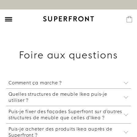
Foire aux questions
Comment ça marche ?
Quelles structures de meuble Ikea puis-je
Vous achetez votre structure de meuble auprès
utiliser ?
d'Ikea ou vous utilisez celle que vous avez chez
vous, puis vous la personnalisez à l'aide de
Puis-je fixer des façades Superfront sur d'autres
Bestå
façades, de côtés et d'un plateau venant de
structures de meuble que celles d'Ikea ?
Avec la structure de meuble Bestå, vous pouvez
chez nous. Grâce à nos produits, vous pouvez
concevoir un buffet, un meuble télé ou une
concevoir des buffets et meubles de rangement,
Puis-je acheter des produits Ikea auprès de
Nous pouvons uniquement vous garantir que nos
armoire. Veuillez noter que nous ne proposons
des meubles de cuisine, des penderies, des
Superfront ?