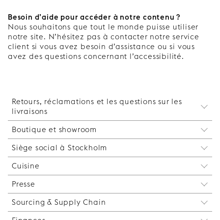
Besoin d’aide pour accéder à notre contenu ?
Nous souhaitons que tout le monde puisse utiliser
notre site. N’hésitez pas à contacter notre service
client si vous avez besoin d’assistance ou si vous
avez des questions concernant l’accessibilité.
Retours, réclamations et les questions sur les
livraisons
Boutique et showroom
Vous avez des questions sur votre commande
existante ou sur la procédure à suivre pour
Siège social à Stockholm
STOCKHOLM SHOWROOM
effectuer un retour ou une réclamation concernant
Tegnérgatan 3
un produit ?
Cuisine
SIÈGE SOCIAL À STOCKHOLM
11140 Stockholm
Contactez-nous à l’adresse suivante :
Tegnérgatan 3
info@superfront.com
claims@superfront.com
Presse
Découvrez comment nous pouvons vous assister
11140 Stockholm
+46 8 68 44 18 14
+46 8 68 44 18 14
dans la planification de votre cuisine. Découvrez
Réclamations relatives à des dommages liés au
Sourcing & Supply Chain
press@superfront.com
également nos tarifs. Cliquez
ici
.
transport
+46 733 42 71 19
kitchen@superfront.com