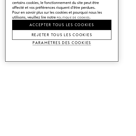
certains cookies, le fonctionnement du site peut être
affecté et vos préférences risquent d’être perdues.
Pour en savoir plus sur les cookies et pourquoi nous les
utilisons, veuillez lire notre
Politique de cookies
.
ACCEPTER TOUS LES COOKIES
REJETER TOUS LES COOKIES
Paramètres des cookies
SERVICES
SHOP
Commander des échantillons.
Façades de cuisine Metod.
Aide Conception.
Façades de cuisine Faktum.
Visitez notre showroom.
Portes pour dressings.
Exemples de prix.
Portes pour Bestå.
GUIDES
SUPPORT CLIENTS