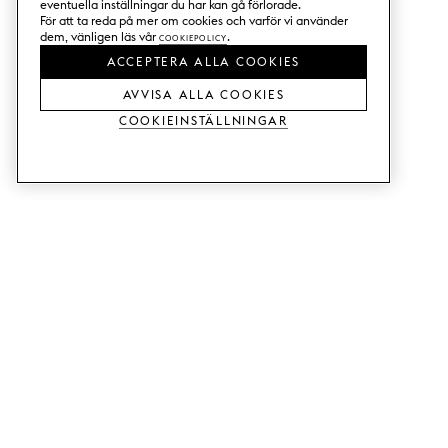
eventuella inställningar du har kan gå förlorade.
För att ta reda på mer om cookies och varför vi använder
dem, vänligen läs vår
Cookiepolicy
.
ACCEPTERA ALLA COOKIES
AVVISA ALLA COOKIES
Cookieinställningar
TJÄNSTER
SHOP
Beställ trä-& färgprover.
Köksluckor till Metod.
Designhjälp.
Köksluckor till Faktum.
Butik & showroom.
Garderobsdörrar.
Prisexempel.
Luckor till Bestå.
Monteringshjälp.
Webbtillgänglighet