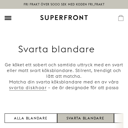
Svarta blandare
Ge köket ett sobert och samtida uttryck med en svart
eller matt svart köksblandare. Stilrent, trendigt och
lätt att matcha.
Matcha din svarta köksblandare med en av våra
svarta diskhoar
– de är designade för att passa
perfekt tillsammans och skapa en enhetlig,
harmonisk helhet i köket.
ALLA BLANDARE
SVARTA BLANDARE
M