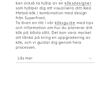
kan också ta hjälp av en
köksdesigner
som hjälper dig att visualisera ditt Ikea
Metod-kök i kombination med design
från Superfront.
Ta även en titt i vår
köksguide
med tips
och information om hur du planerar ditt
kök på bästa sätt. Det kan vara mycket
att tänka på kring en uppgradering av
kök, och vi guidar dig genom hela
processen.
Läs mer
Uppgradera ditt Ikea Metod-
kök
Är du osäker på om du har ett
Metod
eller Faktum
så finns det några
huvudregler att förhålla sig till.
Metod-köket har lägre sockel och
stommarna har en annan höjd och
bredd än de äldre Faktum-stommarna.