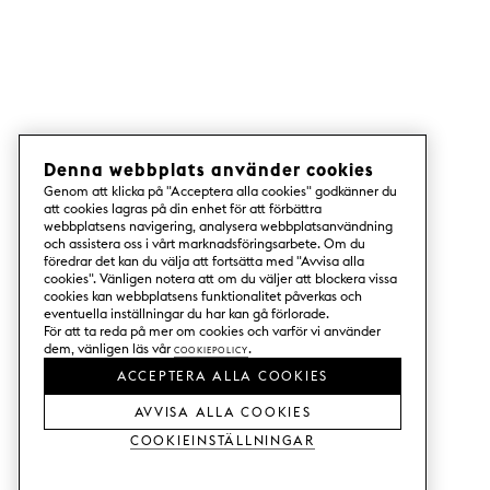
exempel.
Så uppgraderar du ditt
Metod-kök
Hur går det till uppdatera till ett
Metod-kök, och vad krävs för att
resultatet ska bli lyckat? Börja med att
analysera ditt nuvarande kök och
Denna webbplats använder cookies
fotografera det innan det plockas
Genom att klicka på "Acceptera alla cookies" godkänner du
ned.
att cookies lagras på din enhet för att förbättra
webbplatsens navigering, analysera webbplatsanvändning
Mät upp rummet. Alla mått är viktiga
och assistera oss i vårt marknadsföringsarbete. Om du
för att du ska få rätt storlek på din
föredrar det kan du välja att fortsätta med "Avvisa alla
beställning från Superfront. Planera
cookies". Vänligen notera att om du väljer att blockera vissa
ditt kök med hjälp av Ikeas
cookies kan webbplatsens funktionalitet påverkas och
eventuella inställningar du har kan gå förlorade.
köksplanerare, och beställ sedan
För att ta reda på mer om cookies och varför vi använder
Superfront-produkterna till ditt kök.
dem, vänligen läs vår
Cookiepolicy
.
Har du ett
Faktum kök
mäter du helt
ACCEPTERA ALLA COOKIES
enkelt dina befintliga stommar. Du
kan även beställa köksluckor till
AVVISA ALLA COOKIES
Faktum i samtliga färger och ett urval
Cookieinställningar
av de mönster som finns för Metod.
Fler detaljer till Metod-kök