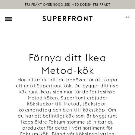
Förnya ditt Ikea
Metod-kök
Här hittar du allt du behöver för att skapa
ett unikt Superfront-kök. Du bygger ditt nya
kök runt Ikeas stommar för de fantastiska
Metod-köken. Superfront erbjuder
köksluckor till Metod
,
täcksidor
,
kökshandtag
och
ben till köksskåp
. Om
du har ett befintligt
kök
som är byggt runt
Ikeas äldre Faktum-stomme så hittar du
produkter för detta i vårt sortiment för
Faktum-kök
. Bland vår
köksinspiration