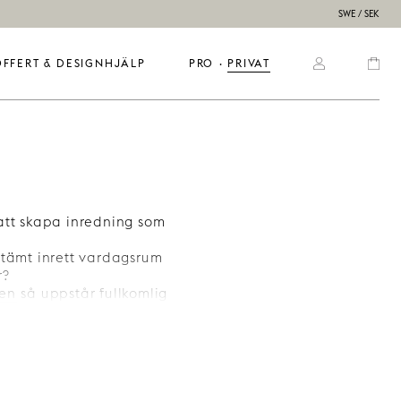
SWE / SEK
OFFERT & DESIGNHJÄLP
PRO
  ·  
PRIVAT
 att skapa inredning som
stämt inrett vardagsrum
r?
en
så uppstår fullkomlig