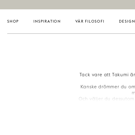
SHOP
INSPIRATION
VÅR FILOSOFI
DESIGN
Tack vare att Takumi är
Kanske drömmer du om e
m
Och väljer du dessutom