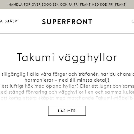
HANDLA FÖR ÖVER 5000 SEK OCH FÅ FRI FRAKT MED KOD FRI_FRAKT
A SJÄLV
Takumi vägghyllor
 tillgänglig i alla våra färger och träfanér, har du chans
harmonierar – ned till minsta detalj!
tt luftigt kök med öppna hyllor? Eller ett lugnt och sam
ed stängd förvaring och vägghyllor i en och samma kulö
 att komplettera skåpet med matchande Takumi-
möbelb
samklang!
LÄS MER