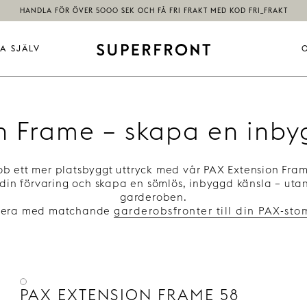
HANDLA FÖR ÖVER 5000 SEK OCH FÅ FRI FRAKT MED KOD FRI_FRAKT
A SJÄLV
n Frame – skapa en inb
b ett mer platsbyggt uttryck med vår PAX Extension Frame
in förvaring och skapa en sömlös, inbyggd känsla – uta
garderoben.
tera med matchande
garderobsfronter till din PAX-st
PAX EXTENSION FRAME 58