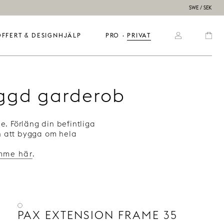
SWE / SEK
OFFERT & DESIGNHJÄLP
PRO
  ·  
PRIVAT
yggd garderob
. Förläng din befintliga
n att bygga om hela
omme här
.
PAX EXTENSION FRAME 35