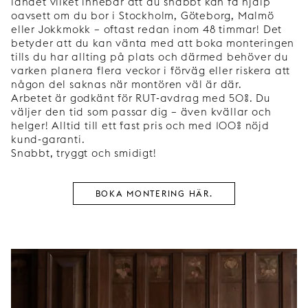
landet vilket innebär att du snabbt kan få hjälp
oavsett om du bor i Stockholm, Göteborg, Malmö
eller Jokkmokk – oftast redan inom 48 timmar! Det
betyder att du kan vänta med att boka monteringen
tills du har allting på plats och därmed behöver du
varken planera flera veckor i förväg eller riskera att
någon del saknas när montören väl är där.
Arbetet är godkänt för RUT-avdrag med 50%. Du
väljer den tid som passar dig – även kvällar och
helger! Alltid till ett fast pris och med 100% nöjd
kund-garanti.
Snabbt, tryggt och smidigt!
BOKA MONTERING HÄR.