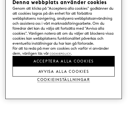
Denna webbplats använder cookies
Genom att klicka på "Acceptera alla cookies" godkänner du
att cookies lagras på din enhet för att förbättra
webbplatsens navigering, analysera webbplatsanvändning
och assistera oss i vårt marknadsföringsarbete. Om du
föredrar det kan du välja att fortsätta med "Avvisa alla
cookies". Vänligen notera att om du väljer att blockera vissa
cookies kan webbplatsens funktionalitet påverkas och
eventuella inställningar du har kan gå förlorade.
För att ta reda på mer om cookies och varför vi använder
dem, vänligen läs vår
Cookiepolicy
.
ACCEPTERA ALLA COOKIES
AVVISA ALLA COOKIES
Cookieinställningar
TJÄNSTER
SHOP
Beställ trä-& färgprover.
Köksluckor till Metod.
Designhjälp.
Köksluckor till Faktum.