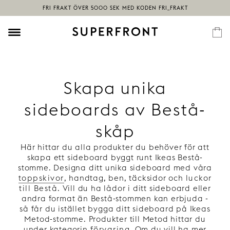
Skapa unika
sideboards av Bestå-
skåp
Här hittar du alla produkter du behöver för att
skapa ett sideboard byggt runt Ikeas Bestå-
stomme. Designa ditt unika sideboard med våra
toppskivor
, handtag, ben, täcksidor och
luckor
till Bestå
. Vill du ha lådor i ditt sideboard eller
andra format än Bestå-stommen kan erbjuda -
så får du istället bygga ditt sideboard på Ikeas
Metod-stomme. Produkter till Metod hittar du
under kategorin
förvaring
. Om du vill ha mer