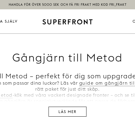
HANDLA FÖR ÖVER 5000 SEK OCH FÅ FRI FRAKT MED KOD FRI_FRAKT
A SJÄLV
Gångjärn till Metod
ll Metod – perfekt för dig som uppgrade
n som passar dina luckor? Läs vår
guide om gångjärn til
rätt paket för just ditt skåp.
etod
-kök med våra vackert designade fronter – och se till
a gångjärn är specialutvecklade för att passa de förborr
Metod-fronter.
LÄS MER
är perfekta för dig som ger ditt Metod-kök ett lyft, och 
ant och genomtänkt resultat. Varje paket innehåller exak
gissningar, bara en sömlös passform.