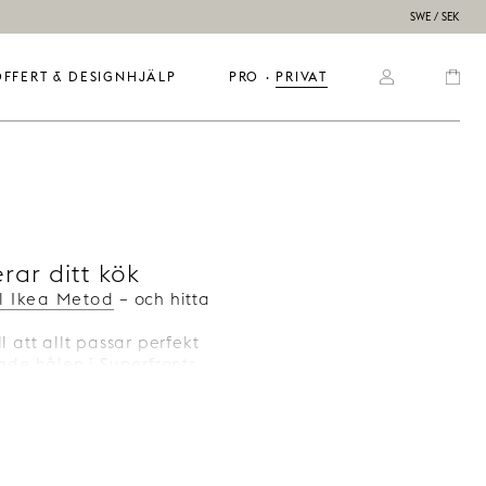
SWE / SEK
OFFERT & DESIGNHJÄLP
PRO
  ·  
PRIVAT
rar ditt kök
l Ikea Metod
– och hitta
 att allt passar perfekt
ade hålen i Superfronts
säkerställer en smidig
t det du behöver – inga