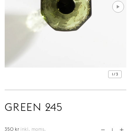
1 / 3
GREEN 245
350
kr
inkl. moms.