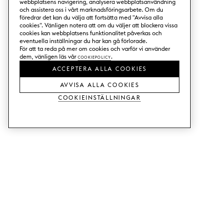
webbplatsens navigering, analysera webbplatsanvändning
och assistera oss i vårt marknadsföringsarbete. Om du
föredrar det kan du välja att fortsätta med "Avvisa alla
cookies". Vänligen notera att om du väljer att blockera vissa
cookies kan webbplatsens funktionalitet påverkas och
eventuella inställningar du har kan gå förlorade.
För att ta reda på mer om cookies och varför vi använder
dem, vänligen läs vår
Cookiepolicy
.
ACCEPTERA ALLA COOKIES
AVVISA ALLA COOKIES
Cookieinställningar
TJÄNSTER
SHOP
Beställ trä-& färgprover.
Köksluckor till Metod.
Designhjälp.
Köksluckor till Faktum.
Butik & showroom.
Garderobsdörrar.
Prisexempel.
Luckor till Bestå.