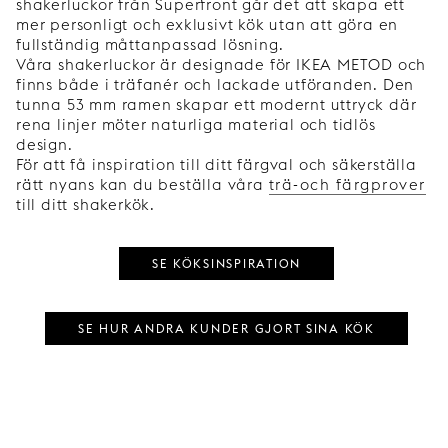
shakerluckor från Superfront går det att skapa ett
mer personligt och exklusivt kök utan att göra en
fullständig måttanpassad lösning.
Våra shakerluckor är designade för IKEA METOD och
finns både i träfanér och lackade utföranden. Den
tunna 53 mm ramen skapar ett modernt uttryck där
rena linjer möter naturliga material och tidlös
design.
För att få inspiration till ditt färgval och säkerställa
rätt nyans kan du beställa våra
trä-och färgprover
till ditt shakerkök.
SE KÖKSINSPIRATION
SE HUR ANDRA KUNDER GJORT SINA KÖK