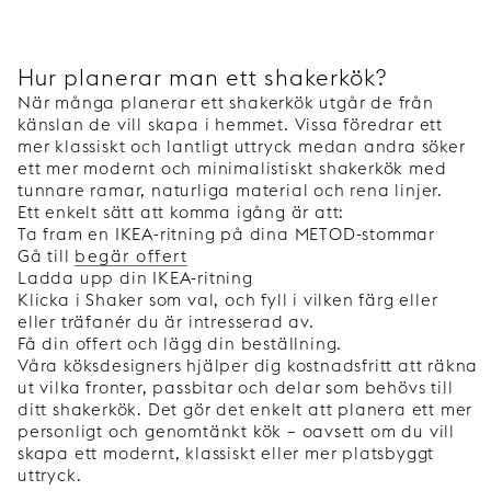
Hur planerar man ett shakerkök?
När många planerar ett shakerkök utgår de från
känslan de vill skapa i hemmet. Vissa föredrar ett
mer klassiskt och lantligt uttryck medan andra söker
ett mer modernt och minimalistiskt shakerkök med
tunnare ramar, naturliga material och rena linjer.
Ett enkelt sätt att komma igång är att:
Ta fram en IKEA-ritning på dina METOD-stommar
Gå till
begär offert
Ladda upp din IKEA-ritning
Klicka i Shaker som val, och fyll i vilken färg eller
eller träfanér du är intresserad av.
Få din offert och lägg din beställning.
Våra köksdesigners hjälper dig kostnadsfritt att räkna
ut vilka fronter, passbitar och delar som behövs till
ditt shakerkök. Det gör det enkelt att planera ett mer
personligt och genomtänkt kök – oavsett om du vill
skapa ett modernt, klassiskt eller mer platsbyggt
uttryck.