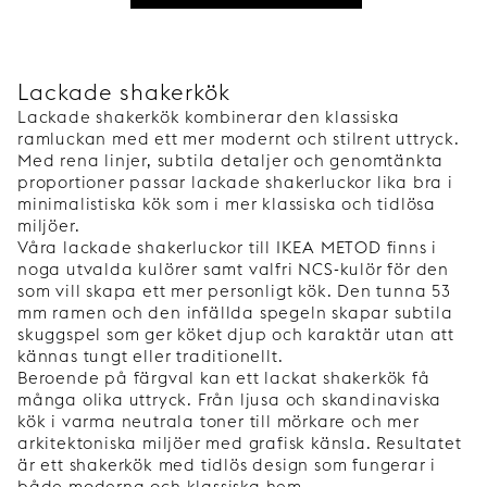
Lackade shakerkök
Lackade shakerkök kombinerar den klassiska
ramluckan med ett mer modernt och stilrent uttryck.
Med rena linjer, subtila detaljer och genomtänkta
proportioner passar lackade shakerluckor lika bra i
minimalistiska kök som i mer klassiska och tidlösa
miljöer.
Våra lackade shakerluckor till IKEA METOD finns i
noga utvalda kulörer samt valfri NCS-kulör för den
som vill skapa ett mer personligt kök. Den tunna 53
mm ramen och den infällda spegeln skapar subtila
skuggspel som ger köket djup och karaktär utan att
kännas tungt eller traditionellt.
Beroende på färgval kan ett lackat shakerkök få
många olika uttryck. Från ljusa och skandinaviska
kök i varma neutrala toner till mörkare och mer
arkitektoniska miljöer med grafisk känsla. Resultatet
är ett shakerkök med tidlös design som fungerar i
både moderna och klassiska hem.