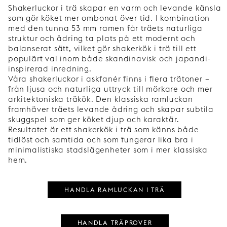
Shakerluckor i trä skapar en varm och levande känsla
som gör köket mer ombonat över tid. I kombination
med den tunna 53 mm ramen får träets naturliga
struktur och ådring ta plats på ett modernt och
balanserat sätt, vilket gör shakerkök i trä till ett
populärt val inom både skandinavisk och japandi-
inspirerad inredning.
Våra shakerluckor i askfanér finns i flera trätoner –
från ljusa och naturliga uttryck till mörkare och mer
arkitektoniska träkök. Den klassiska ramluckan
framhäver träets levande ådring och skapar subtila
skuggspel som ger köket djup och karaktär.
Resultatet är ett shakerkök i trä som känns både
tidlöst och samtida och som fungerar lika bra i
minimalistiska stadslägenheter som i mer klassiska
hem.
HANDLA RAMLUCKAN I TRÄ
HANDLA TRÄPROVER