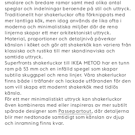
smalare och bredare ramar samt med olika antal
speglar och indelningar beroende på stil och uttryck.
Traditionellt har shakerluckor ofta förknippats med
mer lantliga kök, men idag används de lika ofta i
moderna och minimalistiska miljöer där de rena
linjerna skapar ett mer arkitektoniskt uttryck.
Material, proportioner och detaljnivå påverkar
känslan i köket och gör att shakerkök kan variera från
klassiska och rustika till mer skandinaviska och
samtida uttryck.
Superfronts shakerluckor till IKEA METOD har en tunn
ram på 53 mm och en infälld spegel som skapar
subtila skuggspel och rena linjer. Våra shakerluckor
finns både i träfanér och lackade utföranden för den
som vill skapa ett modernt shakerkök med tidlös
känsla.
För ett mer minimalistiskt uttryck kan shakerluckor
även kombineras med eller inspireras av mer subtilt
spårade designer som
Passepartout
, där detaljerna
blir mer nedtonade samtidigt som känslan av djup
och inramning finns kvar.