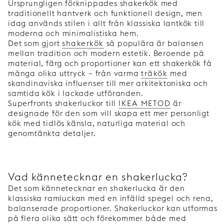
Ursprungligen förknippades shakerkök med
traditionellt hantverk och funktionell design, men
idag används stilen i allt från klassiska lantkök till
moderna och minimalistiska hem.
Det som gjort
shakerkök
så populära är balansen
mellan tradition och modern estetik. Beroende på
material, färg och proportioner kan ett shakerkök få
många olika uttryck – från varma
träkök
med
skandinaviska influenser till mer arkitektoniska och
samtida kök i lackade utföranden.
Superfronts shakerluckor till
IKEA METOD
är
designade för den som vill skapa ett mer personligt
kök med tidlös känsla, naturliga material och
genomtänkta detaljer.
Vad kännetecknar en shakerlucka?
Det som kännetecknar en shakerlucka är den
klassiska ramluckan med en infälld spegel och rena,
balanserade proportioner. Shakerluckor kan utformas
på flera olika sätt och förekommer både med