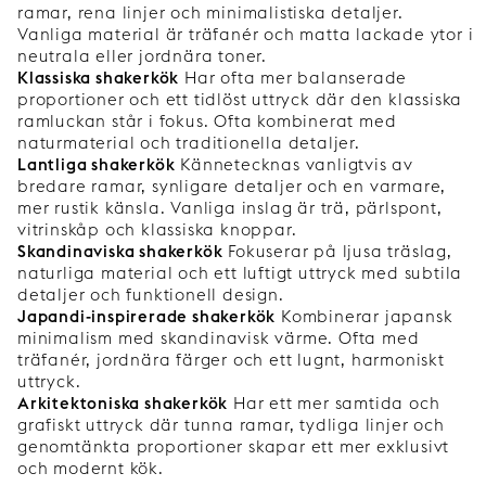
ramar, rena linjer och minimalistiska detaljer.
Vanliga material är träfanér och matta lackade ytor i
neutrala eller jordnära toner.
Klassiska shakerkök
Har ofta mer balanserade
proportioner och ett tidlöst uttryck där den klassiska
ramluckan står i fokus. Ofta kombinerat med
naturmaterial och traditionella detaljer.
Lantliga shakerkök
Kännetecknas vanligtvis av
bredare ramar, synligare detaljer och en varmare,
mer rustik känsla. Vanliga inslag är trä, pärlspont,
vitrinskåp och klassiska knoppar.
Skandinaviska shakerkök
Fokuserar på ljusa träslag,
naturliga material och ett luftigt uttryck med subtila
detaljer och funktionell design.
Japandi-inspirerade shakerkök
Kombinerar japansk
minimalism med skandinavisk värme. Ofta med
träfanér, jordnära färger och ett lugnt, harmoniskt
uttryck.
Arkitektoniska shakerkök
Har ett mer samtida och
grafiskt uttryck där tunna ramar, tydliga linjer och
genomtänkta proportioner skapar ett mer exklusivt
och modernt kök.