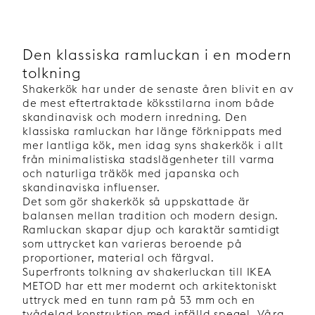
Den klassiska ramluckan i en modern
tolkning
Shakerkök har under de senaste åren blivit en av
de mest eftertraktade köksstilarna inom både
skandinavisk och modern inredning. Den
klassiska ramluckan har länge förknippats med
mer lantliga kök, men idag syns shakerkök i allt
från minimalistiska stadslägenheter till varma
och naturliga träkök med japanska och
skandinaviska influenser.
Det som gör shakerkök så uppskattade är
balansen mellan tradition och modern design.
Ramluckan skapar djup och karaktär samtidigt
som uttrycket kan varieras beroende på
proportioner, material och färgval.
Superfronts tolkning av shakerluckan till IKEA
METOD har ett mer modernt och arkitektoniskt
uttryck med en tunn ram på 53 mm och en
tvådelad konstruktion med infälld spegel.
Våra