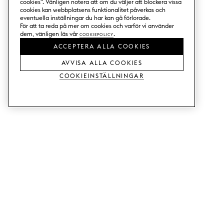
cookies". Vänligen notera att om du väljer att blockera vissa
cookies kan webbplatsens funktionalitet påverkas och
eventuella inställningar du har kan gå förlorade.
För att ta reda på mer om cookies och varför vi använder
dem, vänligen läs vår
Cookiepolicy
.
ACCEPTERA ALLA COOKIES
AVVISA ALLA COOKIES
Cookieinställningar
TJÄNSTER
SHOP
Beställ trä-& färgprover.
Köksluckor till Metod.
Designhjälp.
Köksluckor till Faktum.
Butik & showroom.
Garderobsdörrar.
Prisexempel.
Luckor till Bestå.
Monteringshjälp.
Webbtillgänglighet