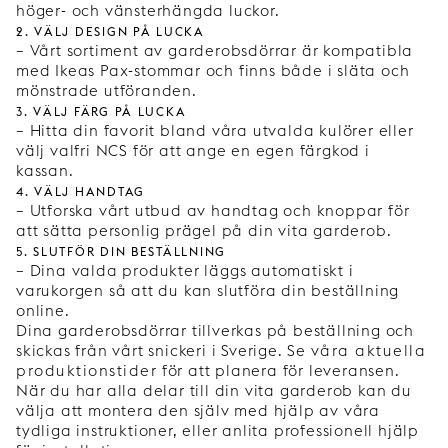
höger- och vänsterhängda luckor.
2. Välj design på lucka
– Vårt sortiment av garderobsdörrar är kompatibla
med Ikeas Pax-stommar och finns både i släta och
mönstrade utföranden.
3. Välj färg på lucka
– Hitta din favorit bland våra utvalda kulörer eller
välj valfri NCS för att ange en egen färgkod i
kassan.
4. Välj handtag
– Utforska vårt utbud av handtag och knoppar för
att sätta personlig prägel på din vita garderob.
5. Slutför din beställning
– Dina valda produkter läggs automatiskt i
varukorgen så att du kan slutföra din beställning
online.
Dina garderobsdörrar tillverkas på beställning och
skickas från vårt snickeri i Sverige. Se
våra aktuella
produktionstider
för att planera för leveransen.
När du har alla delar till din vita garderob kan du
välja att montera den själv med hjälp av våra
tydliga instruktioner, eller anlita professionell hjälp