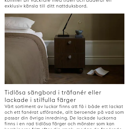
kommer bli vackrare med tiden och adderar en
exklusiv känsla till ditt nattduksbord.
Tidlösa sängbord i träfanér eller
lackade i stilfulla färger
Vårt sortiment av luckor finns att få i både ett lackat
och ett fanérat utförande, allt beroende på vad som
passar din övriga inredning. De lackade luckorna
finns i en rad tidlösa färger och mönster som kan