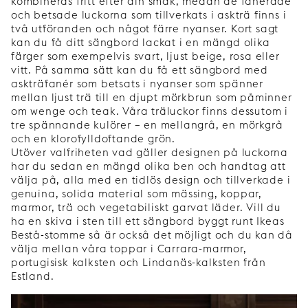
kombineras fritt efter din smak, medan de fanérade
och betsade luckorna som tillverkats i askträ finns i
två utföranden och något färre nyanser. Kort sagt
kan du få ditt sängbord lackat i en mängd olika
färger som exempelvis svart, ljust beige, rosa eller
vitt. På samma sätt kan du få ett sängbord med
askträfanér som betsats i nyanser som spänner
mellan ljust trä till en djupt mörkbrun som påminner
om wenge och teak. Våra träluckor finns dessutom i
tre spännande kulörer – en mellangrå, en mörkgrå
och en klorofylldoftande grön.
Utöver valfriheten vad gäller designen på luckorna
har du sedan en mängd olika ben och handtag att
välja på, alla med en tidlös design och tillverkade i
genuina, solida material som mässing, koppar,
marmor, trä och vegetabiliskt garvat läder. Vill du
ha en skiva i sten till ett sängbord byggt runt Ikeas
Bestå-stomme så är också det möjligt och du kan då
välja mellan våra toppar i Carrara-marmor,
portugisisk kalksten och Lindanäs-kalksten från
Estland.