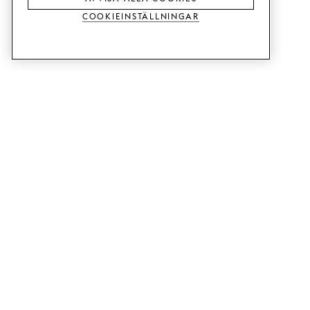
Cookieinställningar
TJÄNSTER
SHOP
Beställ trä-& färgprover.
Köksluckor till Metod.
Designhjälp.
Köksluckor till Faktum.
Butik & showroom.
Garderobsdörrar.
Prisexempel.
Luckor till Bestå.
Monteringshjälp.
Webbtillgänglighet
GUIDE
SUPPORT
Så funkar det.
Kontakt.
Leverans.
B2B.