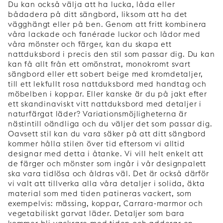
Du kan också välja att ha lucka, låda eller
bådadera på ditt sängbord, liksom att ha det
vägghängt eller på ben. Genom att fritt kombinera
våra lackade och fanérade luckor och lådor med
våra mönster och färger, kan du skapa ett
nattduksbord i precis den stil som passar dig. Du kan
kan få allt från ett omönstrat, monokromt svart
sängbord eller ett sobert beige med kromdetaljer,
till ett lekfullt rosa nattduksbord med handtag och
möbelben i koppar. Eller kanske är du på jakt efter
ett skandinaviskt vitt nattduksbord med detaljer i
naturfärgat läder? Variationsmöjligheterna är
nästintill oändliga och du väljer det som passar dig.
Oavsett stil kan du vara säker på att ditt sängbord
kommer hålla stilen över tid eftersom vi alltid
designar med detta i åtanke. Vi vill helt enkelt att
de färger och mönster som ingår i vår designpalett
ska vara tidlösa och åldras väl. Det är också därför
vi valt att tillverka alla våra detaljer i solida, äkta
material som med tiden patineras vackert, som
exempelvis: mässing, koppar, Carrara-marmor och
vegetabiliskt garvat läder. Detaljer som bara