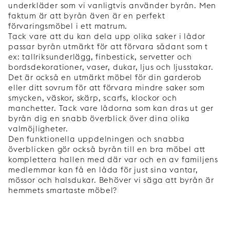
underkläder som vi vanligtvis använder byrån. Men
faktum är att byrån även är en perfekt
förvaringsmöbel i ett matrum.
Tack vare att du kan dela upp olika saker i lådor
passar byrån utmärkt för att förvara sådant som t
ex: tallriksunderlägg, finbestick, servetter och
bordsdekorationer, vaser, dukar, ljus och ljusstakar.
Det är också en utmärkt möbel för din garderob
eller ditt sovrum för att förvara mindre saker som
smycken, väskor, skärp, scarfs, klockor och
manchetter. Tack vare lådorna som kan dras ut ger
byrån dig en snabb överblick över dina olika
valmöjligheter.
Den funktionella uppdelningen och snabba
överblicken gör också byrån till en bra möbel att
komplettera hallen med där var och en av familjens
medlemmar kan få en låda för just sina vantar,
mössor och halsdukar. Behöver vi säga att byrån är
hemmets smartaste möbel?