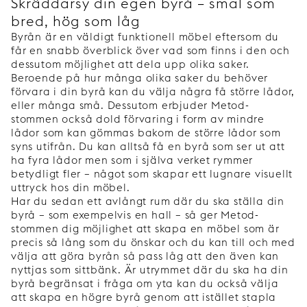
Skräddarsy din egen byrå – smal som
bred, hög som låg
Byrån är en väldigt funktionell möbel eftersom du
får en snabb överblick över vad som finns i den och
dessutom möjlighet att dela upp olika saker.
Beroende på hur många olika saker du behöver
förvara i din byrå kan du välja några få större lådor,
eller många små. Dessutom erbjuder Metod-
stommen också dold förvaring i form av mindre
lådor som kan gömmas bakom de större lådor som
syns utifrån. Du kan alltså få en byrå som ser ut att
ha fyra lådor men som i själva verket rymmer
betydligt fler – något som skapar ett lugnare visuellt
uttryck hos din möbel.
Har du sedan ett avlångt rum där du ska ställa din
byrå – som exempelvis en hall – så ger Metod-
stommen dig möjlighet att skapa en möbel som är
precis så lång som du önskar och du kan till och med
välja att göra byrån så pass låg att den även kan
nyttjas som sittbänk. Är utrymmet där du ska ha din
byrå begränsat i fråga om yta kan du också välja
att skapa en högre byrå genom att istället stapla