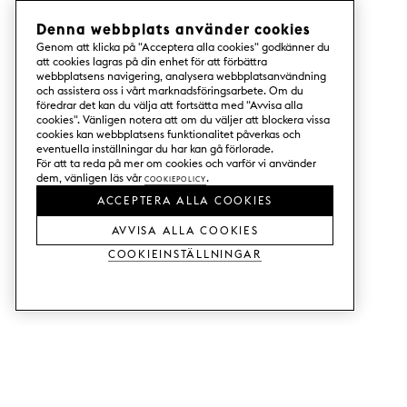
Denna webbplats använder cookies
Genom att klicka på "Acceptera alla cookies" godkänner du
att cookies lagras på din enhet för att förbättra
webbplatsens navigering, analysera webbplatsanvändning
och assistera oss i vårt marknadsföringsarbete. Om du
föredrar det kan du välja att fortsätta med "Avvisa alla
cookies". Vänligen notera att om du väljer att blockera vissa
cookies kan webbplatsens funktionalitet påverkas och
eventuella inställningar du har kan gå förlorade.
För att ta reda på mer om cookies och varför vi använder
dem, vänligen läs vår
Cookiepolicy
.
ACCEPTERA ALLA COOKIES
AVVISA ALLA COOKIES
Cookieinställningar
TJÄNSTER
SHOP
Beställ trä-& färgprover.
Köksluckor till Metod.