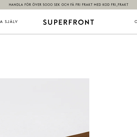
HANDLA FÖR ÖVER 5000 SEK OCH FÅ FRI FRAKT MED KOD FRI_FRAKT
A SJÄLV