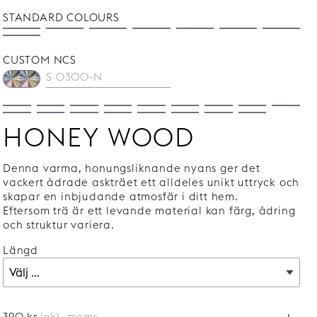
STANDARD COLOURS
CUSTOM NCS
HONEY WOOD
Denna varma, honungsliknande nyans ger det
vackert ådrade askträet ett alldeles unikt uttryck och
skapar en inbjudande atmosfär i ditt hem.
Eftersom trä är ett levande material kan färg, ådring
och struktur variera.
Längd
390 kr
inkl. moms.