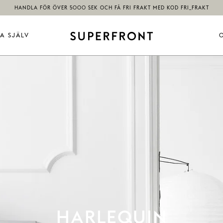
HANDLA FÖR ÖVER 5000 SEK OCH FÅ FRI FRAKT MED KOD FRI_FRAKT
A SJÄLV
HARLEQUIN