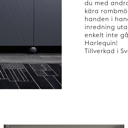
du med andra
kära rombmön
handen i han
inredning uta
enkelt inte g
Harlequin!
Tillverkad i S