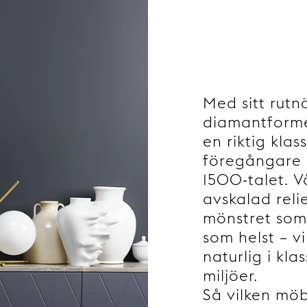
Med sitt rutn
diamantforme
en riktig klas
föregångare g
1500-talet. V
avskalad reli
mönstret som 
som helst – vi
naturlig i kl
miljöer.
Så vilken möb