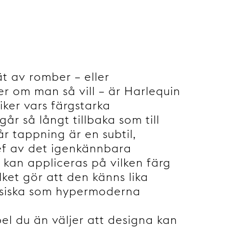
ät av romber – eller
r om man så vill – är Harlequin
siker vars färgstarka
år så långt tillbaka som till
år tappning är en subtil,
ef av det igenkännbara
kan appliceras på vilken färg
lket gör att den känns lika
assiska som hypermoderna
el du än väljer att designa kan