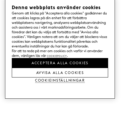
Denna webbplats använder cookies
Genom att klicka på "Acceptera alla cookies" godkänner du
att cookies lagras på din enhet för att förbättra
webbplatsens navigering, analysera webbplatsanvändning
och assistera oss i vårt marknadsföringsarbete. Om du
föredrar det kan du välja att fortsätta med "Avvisa alla
cookies". Vänligen notera att om du väljer att blockera vissa
cookies kan webbplatsens funktionalitet påverkas och
eventuella inställningar du har kan gå förlorade.
För att ta reda på mer om cookies och varför vi använder
dem, vänligen läs vår
Cookiepolicy
.
ACCEPTERA ALLA COOKIES
AVVISA ALLA COOKIES
Cookieinställningar
TJÄNSTER
SHOP
Beställ trä-& färgprover.
Köksluckor till Metod.