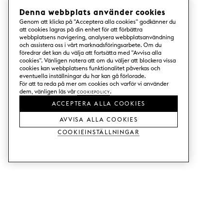
Denna webbplats använder cookies
Genom att klicka på "Acceptera alla cookies" godkänner du
att cookies lagras på din enhet för att förbättra
webbplatsens navigering, analysera webbplatsanvändning
och assistera oss i vårt marknadsföringsarbete. Om du
föredrar det kan du välja att fortsätta med "Avvisa alla
cookies". Vänligen notera att om du väljer att blockera vissa
cookies kan webbplatsens funktionalitet påverkas och
eventuella inställningar du har kan gå förlorade.
För att ta reda på mer om cookies och varför vi använder
dem, vänligen läs vår
Cookiepolicy
.
ACCEPTERA ALLA COOKIES
AVVISA ALLA COOKIES
Cookieinställningar
TJÄNSTER
SHOP
Beställ trä-& färgprover.
Köksluckor till Metod.