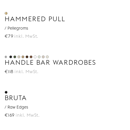
HAMMERED PULL
/ Pellegroms
€
79
inkl. MwSt.
HANDLE BAR WARDROBES
€
118
inkl. MwSt.
BRUTA
/ Raw Edges
€
169
inkl. MwSt.