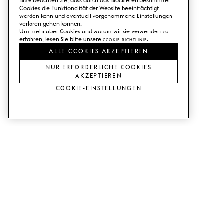
Bitte beachten Sie, dass durch das Blockieren bestimmter
Cookies die Funktionalität der Website beeinträchtigt
werden kann und eventuell vorgenommene Einstellungen
verloren gehen können.
Um mehr über Cookies und warum wir sie verwenden zu
erfahren, lesen Sie bitte unsere
Cookie-Richtlinie
.
ALLE COOKIES AKZEPTIEREN
NUR ERFORDERLICHE COOKIES
AKZEPTIEREN
Cookie-Einstellungen
DIENSTLEISTUNGEN
SHOP
Muster bestellen.
Ikea Metod-Fronten.
Designhilfe.
Ikea Faktum-Fronten.
Verkaufs- und
Kleiderschranktüren.
Ausstellungsraum.
Ikea Bestå-Türen.
Preisbeispiele.