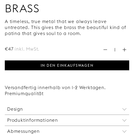
BRASS
A timeless, true metal that we always leave
untreated. This gives the brass the beautiful kind of
patina that gives soul to a room.
€
47
inkl. MwSt.
IN DEN EINKAUFSWAGEN
Versandfertig innerhalb von 1-2 Werktagen.
Premiumqualität
Design
Produktinformationen
Das klare, vom Bauhaus inspirierte Design und der
dünne um den Griff gewickelte Metalldraht
Abmessungen
Long Twine aus Kupfer wird nicht für Einbaugeräte