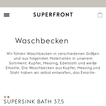
Waschbecken
Wir führen Waschbecken in verschiedenen Größen
und aus folgenden Materialien in unserem
Sortiment: Kupfer, Messing, Edelstahl und weiße
Emaille. Die Waschbecken aus Kupfer, Messing und
Stahl haben wir selbst entworfen, das Emaille-
Becken stammt von der deutschen Firma Alape. Alle
unsere Waschbecken werden auf den Unterschrank
aufgesetzt. Natürlich ist es auch möglich, unsere
Waschbecken auf andere Möbelstücke zu montieren.
Bedenken Sie jedoch, dass die oberseitige Platte des
SUPERSINK BATH 37,5
Möbels nicht dicker als 20 mm sein darf. Wenn Sie
sich für einen Waschbeckenschrank mit 40 cm Breite