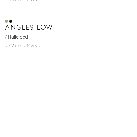
ANGLES LOW
/ Halleroed
€
79
inkl. MwSt.