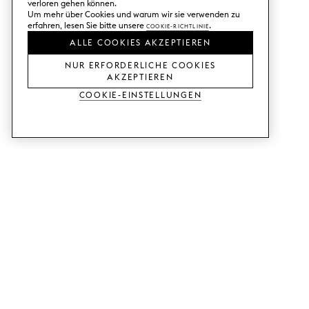
verloren gehen können.
Um mehr über Cookies und warum wir sie verwenden zu
erfahren, lesen Sie bitte unsere
Cookie-Richtlinie
.
ALLE COOKIES AKZEPTIEREN
NUR ERFORDERLICHE COOKIES
AKZEPTIEREN
Cookie-Einstellungen
DIENSTLEISTUNGEN
SHOP
Muster bestellen.
Ikea Metod-Fronten.
Designhilfe.
Ikea Faktum-Fronten.
Verkaufs- und
Kleiderschranktüren.
Ausstellungsraum.
Ikea Bestå-Türen.
Preisbeispiele.
RATGEBER
SUPPORT