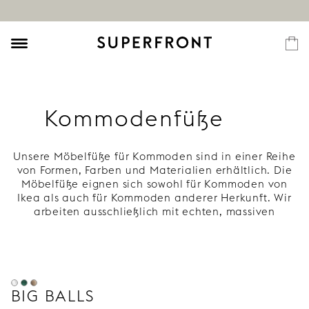
Kommodenfüße
Unsere Möbelfüße für Kommoden sind in einer Reihe
von Formen, Farben und Materialien erhältlich. Die
Möbelfüße eignen sich sowohl für Kommoden von
Ikea als auch für Kommoden anderer Herkunft. Wir
arbeiten ausschließlich mit echten, massiven
Materialien, die in Schönheit altern – zum Beispiel
Kupfer, Holz und Messing. Alles, was Sie brauchen,
um Ihrer Kommode Stil, Charakter und eine lange
Lebensdauer zu verleihen.
BIG BALLS