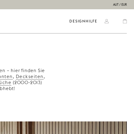
AUT / EUR
DESIGNHILFE
n – hier finden Sie
onten
,
Deckseiten
,
üche
(2000-2013)
abhebt!