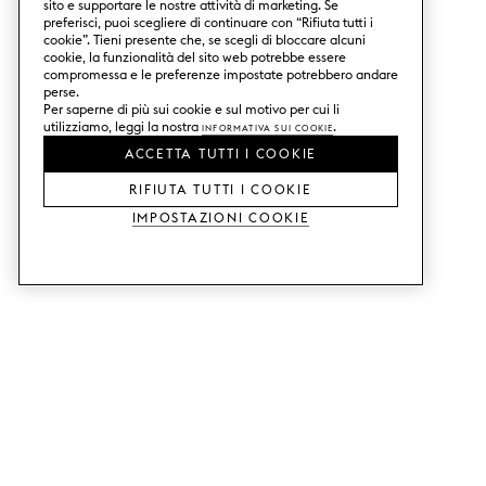
sito e supportare le nostre attività di marketing. Se
preferisci, puoi scegliere di continuare con “Rifiuta tutti i
cookie”. Tieni presente che, se scegli di bloccare alcuni
cookie, la funzionalità del sito web potrebbe essere
compromessa e le preferenze impostate potrebbero andare
perse.
Per saperne di più sui cookie e sul motivo per cui li
utilizziamo, leggi la nostra
Informativa sui Cookie
.
ACCETTA TUTTI I COOKIE
RIFIUTA TUTTI I COOKIE
Impostazioni Cookie
SERVIZI
SHOP
Ordina campioni di colore.
Ante cucina Metod.
Aiuto con il design.
Ante cucina Faktum.
Visita il nostro showroom.
Ante dell'armadio.
Esempi di prezzo.
Ante per mobili Bestå.