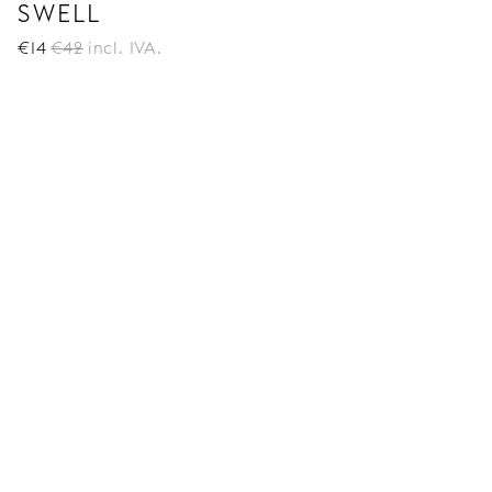
SWELL
€
14
€
42
incl. IVA.