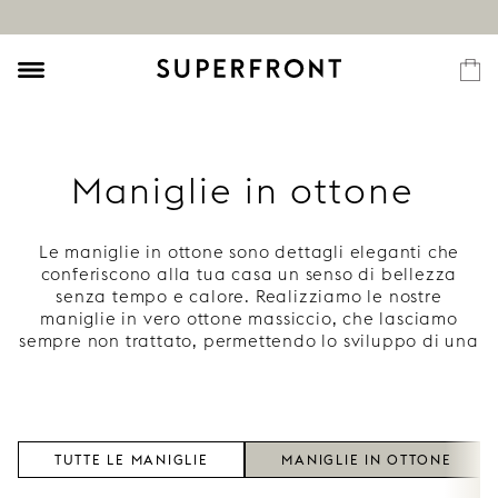
Maniglie in ottone
Le maniglie in ottone sono dettagli eleganti che
conferiscono alla tua casa un senso di bellezza
senza tempo e calore. Realizziamo le nostre
maniglie in vero ottone massiccio, che lasciamo
sempre non trattato, permettendo lo sviluppo di una
bellissima patina che aggiunge carattere
all’ambiente. Nella nostra collezione scoprirai una
varietà di maniglie e pomelli in ottone adatti a tutti
i tipi di mobili. Scopri di più e lasciati ispirare su
come decorare la tua casa con raffinati dettagli in
TUTTE LE MANIGLIE
MANIGLIE IN OTTONE
ottone.