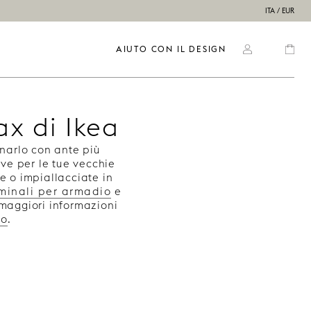
ITA / EUR
AIUTO CON IL DESIGN
ax di Ikea
rnarlo con ante più
ive per le tue vecchie
te o impiallacciate in
rminali per armadio
e
maggiori informazioni
io
.