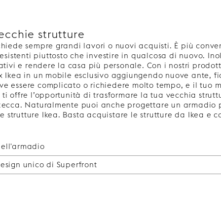
cchie strutture
chiede sempre grandi lavori o nuovi acquisti. È più conv
esistenti piuttosto che investire in qualcosa di nuovo. Ino
ativi e rendere la casa più personale. Con i nostri prodot
x Ikea in un mobile esclusivo aggiungendo nuove ante, fi
e essere complicato o richiedere molto tempo, e il tuo 
i offre l’opportunità di trasformare la tua vecchia strut
 zecca. Naturalmente puoi anche progettare un armadio
le strutture Ikea. Basta acquistare le strutture da Ikea e c
ell'armadio
esign unico di Superfront
 ante dell'armadio
kea cambiando le ante dell’armadio non deve essere compl
in un design unico di Superfront
he, puoi facilmente dare al tuo armadio esistente un as
 un armadio completamente nuovo o voglia rinfrescare quel
he puoi seguire:
e eleganti sia laccate che impiallacciate in legno. Oltre
a Pax:
 scegliere tra diversi motivi unici, come Vertical con le 