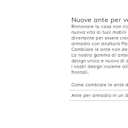
Nuove ante per ve
Rinnovare la casa non ri
nuova vita ai tuoi mobili 
divertente per essere cre
armadio con struttura Pa
Cambiare le ante non dev
La nostra gamma di ante t
design unico e nuovo di
i nostri design insieme al
frontali.
Come cambiare le ante d
Ante per armadio in un d
Come cambiare le
Rinnovare le strutture I
Ante per armadio 
soluzioni di design unic
Che tu stia pianificando
nuovo. Ecco i passaggi c
un'ampia selezione di ant
1. Trova la tua struttur
completamente lisce, puoi