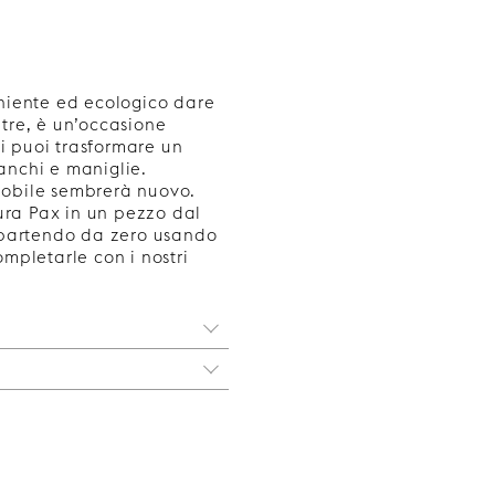
eniente ed ecologico dare
ltre, è un’occasione
ti puoi trasformare un
anchi e maniglie.
mobile sembrerà nuovo.
tura Pax in un pezzo dal
 partendo da zero usando
ompletarle con i nostri
icato. Con le nostre
petto completamente
lo esistente, ti offriamo
 alle ante
sue linee ordinate, Marais