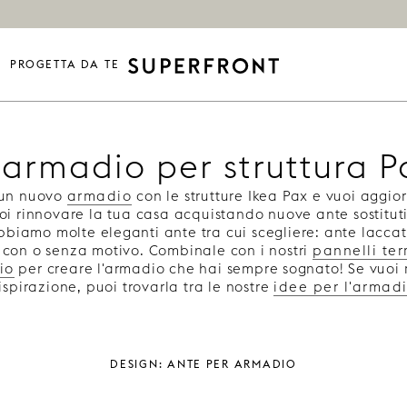
PROGETTA DA TE
armadio per struttura P
 un nuovo
armadio
con le strutture Ikea Pax e vuoi aggio
oi rinnovare la tua casa acquistando nuove ante sostitut
Abbiamo molte eleganti ante tra cui scegliere: ante lacca
– con o senza motivo. Combinale con i nostri
pannelli te
io
per creare l'armadio che hai sempre sognato! Se vuoi 
ispirazione, puoi trovarla tra le nostre
idee per l'armad
Design: ante per armadio