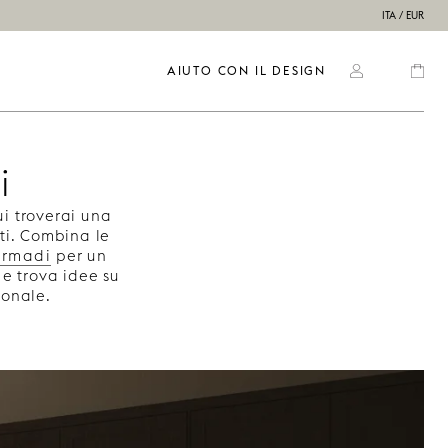
ITA / EUR
AIUTO CON IL DESIGN
i
i troverai una
tti. Combina le
 armadi
per un
e trova idee su
sonale.