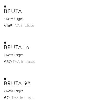
meubles assortis, notamment notre gamme de
pieds
d’armoire
, de
pieds pour buffets Bestå
, de
pieds
BRUTA
pour canapés
et de
pieds pour lits
.
/ Raw Edges
€
169
TVA incluse.
BRUTA 16
/ Raw Edges
€
50
TVA incluse.
BRUTA 28
/ Raw Edges
€
74
TVA incluse.