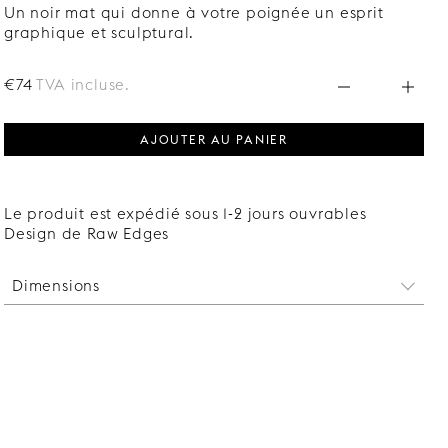
Un noir mat qui donne à votre poignée un esprit
graphique et sculptural.
€74
TVA incluse.
AJOUTER AU PANIER
Le produit est expédié sous 1-2 jours ouvrables
Design de Raw Edges
Dimensions
Largeur : 25 mm
Longueur : 280 mm
En saillie : 31 mm
Distance entre les trous des vis : 64 mm
Vis fournie adaptée aux façades de 16-22 mm
d'épaisseur.