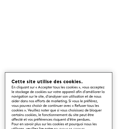
couleurs et des détails intéressants pour
créer votre cuisine Faktum unique.
Les lignes droites de notre design Vertical
donnent à votre cuisine un look
intemporel et épuré. Une esthétique qui
s'adapte aussi bien à un appartement du
début du siècle qu'à un appartement des
années 1950 ou à une maison
hypermoderne.
Toutes nos portes Faktum d'Ikea sont
conçues et fabriquées en Suède. Trouvez
l'inspiration pour l'aménagement de votre
cuisine en parcourant notre site Internet.
Vous pouvez voir ici comment les
Cette site utilise des cookies.
différentes couleurs et les différents
En cliquant sur « Accepter tous les cookies », vous acceptez
matériaux peuvent être combinés dans
le stockage de cookies sur votre appareil afin d’améliorer la
toutes sortes de cuisines, des cuisines
navigation sur le site, d’analyser son utilisation et de nous
lumineuses aux couleurs scandinaves
aider dans nos efforts de marketing. Si vous le préférez,
froides aux cuisines en bois dans des tons
vous pouvez choisir de continuer avec « Refuser tous les
cookies ». Veuillez noter que si vous choisissez de bloquer
verts continentaux.
certains cookies, le fonctionnement du site peut être
Portes de cuisine pour les
affecté et vos préférences risquent d’être perdues.
Pour en savoir plus sur les cookies et pourquoi nous les
anciennes structures d'Ikea
utilisons, veuillez lire notre
Politique de cookies
.