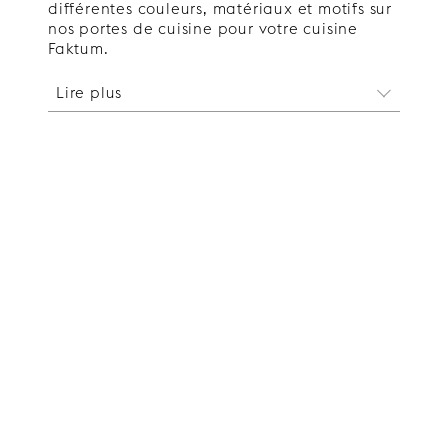
différentes couleurs, matériaux et motifs sur
nos portes de cuisine pour votre cuisine
Faktum.
Lire plus
Cuisine personnalisée avec
portes de cuisine pour Faktum
d'Ikea
Nos portes Faktum d'Ikea sont disponibles
dans une multitude de modèles élégants.
Plain est une porte parfaitement lisse pour
ceux qui aiment un design discret. Il
donne une impression d'austérité que vous
pouvez adapter à votre style personnel en
choisissant la poignée et la couleur.
Dans notre design Golden, nous nous
sommes inspirés de l’harmonie de la
célèbre section dorée. Dans toute sa
simplicité, ce motif est donc agréable à
regarder et facile à combiner avec des