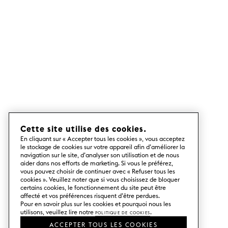
notre section idées de cuisine, où vous
trouverez des conseils pour
transformer votre cuisine en une
cuisine moderne et élégante.
Que vous envisagiez une nouvelle
cuisine basée sur la structure Metod
d’Ikea ou que vous souhaitiez
prolonger la durée de vie de votre
cuisine Metod actuelle, vous pouvez
utiliser nos portes de cuisine et nos
façades de tiroirs Metod. Vous
trouverez toutes les options
disponibles sous la rubrique portes de
Cette site utilise des cookies.
cuisine Metod où nous avons
En cliquant sur « Accepter tous les cookies », vous acceptez
le stockage de cookies sur votre appareil afin d’améliorer la
rassemblé nos motifs et couleurs
navigation sur le site, d’analyser son utilisation et de nous
uniques, de Vertical et Harlequin aux
aider dans nos efforts de marketing. Si vous le préférez,
élégants Illusion et Blocks.
vous pouvez choisir de continuer avec « Refuser tous les
Comment moderniser votre
cookies ». Veuillez noter que si vous choisissez de bloquer
certains cookies, le fonctionnement du site peut être
cuisine Metod
affecté et vos préférences risquent d’être perdues.
Pour en savoir plus sur les cookies et pourquoi nous les
Comment procéder pour rénover une
utilisons, veuillez lire notre
Politique de cookies
.
cuisine Metod, et qu’est-ce qui est
ACCEPTER TOUS LES COOKIES
nécessaire pour obtenir un résultat