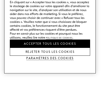
En cliquant sur « Accepter tous les cookies », vous acceptez
le stockage de cookies sur votre appareil afin d’améliorer la
navigation sur le site, d’analyser son utilisation et de nous
aider dans nos efforts de marketing. Si vous le préférez,
vous pouvez choisir de continuer avec « Refuser tous les
cookies ». Veuillez noter que si vous choisissez de bloquer
certains cookies, le fonctionnement du site peut être
affecté et vos préférences risquent d’être perdues.
Pour en savoir plus sur les cookies et pourquoi nous les
utilisons, veuillez lire notre
Politique de cookies
.
ACCEPTER TOUS LES COOKIES
REJETER TOUS LES COOKIES
Paramètres des cookies
SERVICES
SHOP
Commander des échantillons.
Façades de cuisine Metod.
Aide Conception.
Façades de cuisine Faktum.
Visitez notre showroom.
Portes pour dressings.