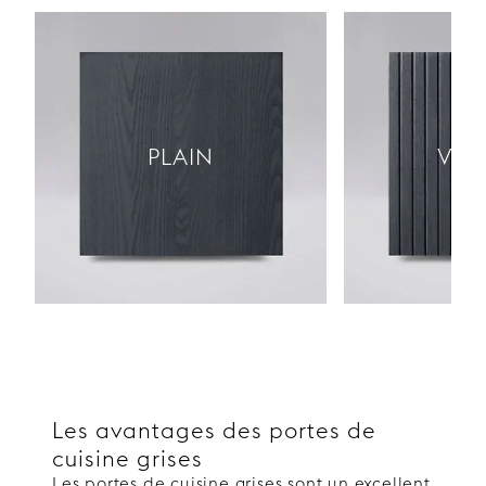
PLAIN
VER
Les avantages des portes de
cuisine grises
Les portes de cuisine grises sont un excellent