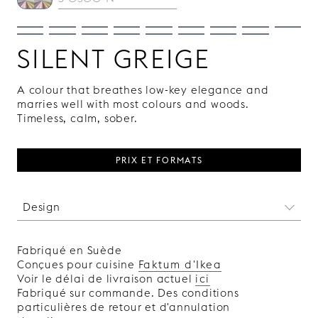
SILENT GREIGE
A colour that breathes low-key elegance and
marries well with most colours and woods.
Timeless, calm, sober.
PRIX ET FORMATS
Design
Les lignes verticales de cette porte font penser à
ces bars élégants en bois massif et aux détails
Fabriqué en Suède
nervurés que l'on peut voir dans les hôtels à
Conçues pour cuisine
Faktum d'Ikea
l’architecture de luxe. Avec nos portes plaquées
Voir le délai de livraison actuel
ici
bois, disponibles à la fois en laqué et en
Fabriqué sur commande. Des conditions
placage bois, pas besoin de faire appel à un
particulières de retour et d'annulation