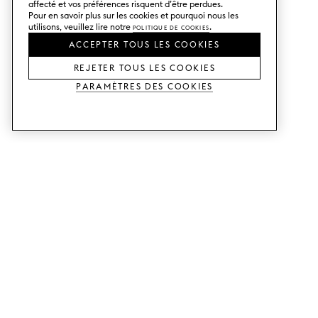
affecté et vos préférences risquent d’être perdues.
Pour en savoir plus sur les cookies et pourquoi nous les
utilisons, veuillez lire notre
Politique de cookies
.
ACCEPTER TOUS LES COOKIES
REJETER TOUS LES COOKIES
Paramètres des cookies
SERVICES
SHOP
Commander des échantillons.
Façades de cuisine Metod.
Aide Conception.
Façades de cuisine Faktum.
Visitez notre showroom.
Portes pour dressings.
Exemples de prix.
Portes pour Bestå.
GUIDES
SUPPORT CLIENTS
Voici comment ça marche.
Contacts.