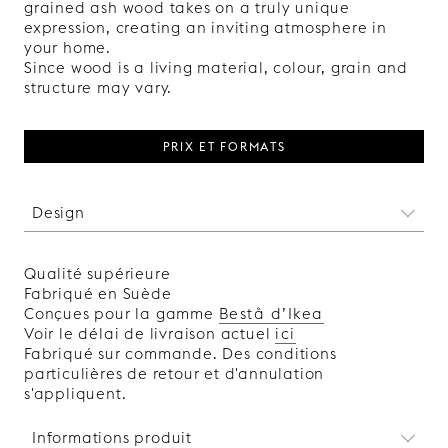
grained ash wood takes on a truly unique
expression, creating an inviting atmosphere in
your home.
Since wood is a living material, colour, grain and
structure may vary.
PRIX ET FORMATS
Design
Les lignes verticales de cette porte font penser à
ces bars élégants en bois massif et aux détails
Qualité supérieure
nervurés que l'on peut voir dans les hôtels à
Fabriqué en Suède
l’architecture de luxe. Avec nos portes plaquées
Conçues pour la gamme
Bestå d’Ikea
bois, disponibles à la fois en laqué et en
Voir le délai de livraison actuel
ici
placage bois, pas besoin de faire appel à un
Fabriqué sur commande. Des conditions
architecte ou de sacrifier de grandes quantités
particulières de retour et d'annulation
de bois pour obtenir le même aspect de solidité
s'appliquent.
et de raffinement dans votre maison !
Fabriqué en Suède.
Informations produit