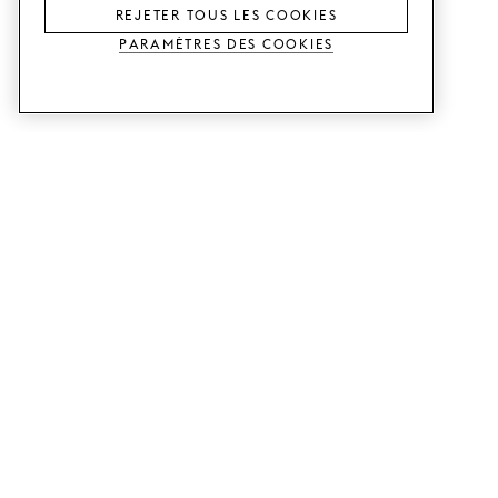
REJETER TOUS LES COOKIES
Paramètres des cookies
SERVICES
SHOP
Commander des échantillons.
Façades de cuisine Metod.
Aide Conception.
Façades de cuisine Faktum.
Visitez notre showroom.
Portes pour dressings.
Exemples de prix.
Portes pour Bestå.
GUIDES
SUPPORT CLIENTS
Voici comment ça marche.
Contacts.
Livraison.
B2B.
Instructions de montage.
Foire aux questions.
Créez votre cuisine.
Conditions d'achat.