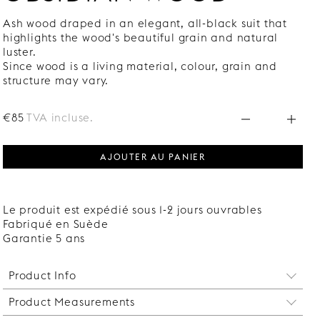
Ash wood draped in an elegant, all-black suit that
highlights the wood's beautiful grain and natural
luster.
Since wood is a living material, colour, grain and
structure may vary.
€85
TVA incluse.
AJOUTER AU PANIER
Le produit est expédié sous 1-2 jours ouvrables
Fabriqué en Suède
Garantie 5 ans
Product Info
Product Measurements
Charge maximale par étagère : 20 kg.