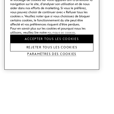
navigation sur le site, d’analyser son utilisation et de nous
aider dans nos efforts de marketing. Si vous le préférez,
vous pouvez choisir de continuer avec « Refuser tous les
cookies ». Veuillez noter que si vous choisissez de bloquer
certains cookies, le fonctionnement du site peut être
affecté et vos préférences risquent d’être perdues.
Pour en savoir plus sur les cookies et pourquoi nous les
utilisons, veuillez lire notre
Politique de cookies
.
ACCEPTER TOUS LES COOKIES
REJETER TOUS LES COOKIES
Paramètres des cookies
SERVICES
SHOP
Commander des échantillons.
Façades de cuisine Metod.
Aide Conception.
Façades de cuisine Faktum.
Visitez notre showroom.
Portes pour dressings.
Exemples de prix.
Portes pour Bestå.