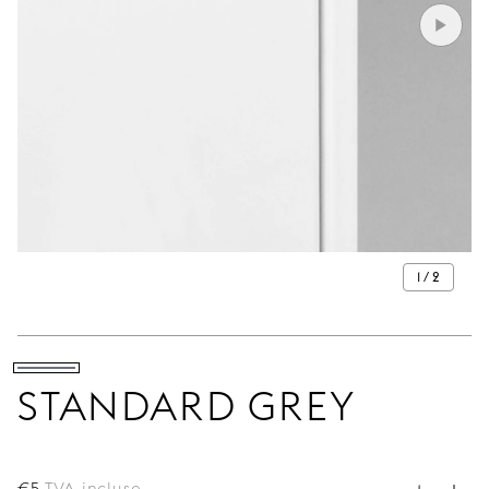
1 / 2
STANDARD GREY
€
5
TVA incluse.