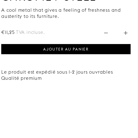
A cool metal that gives a feeling of freshness and
austerity to its furniture.
€11,25
TVA incluse.
AJOUTER AU PANIER
Le produit est expédié sous 1-2 jours ouvrables
Qualité premium