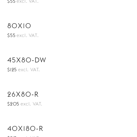
$55
excl. VAT.
80X10
$55
excl. VAT.
45X80-DW
$125
excl. VAT.
26X80-R
$205
excl. VAT.
40X180-R