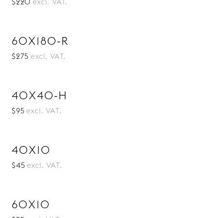
$220
excl. VAT.
60X180-R
$275
excl. VAT.
40X40-H
$95
excl. VAT.
40X10
$45
excl. VAT.
60X10