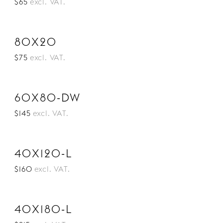
$65
excl. VAT.
80X20
$75
excl. VAT.
60X80-DW
$145
excl. VAT.
40X120-L
$160
excl. VAT.
40X180-L