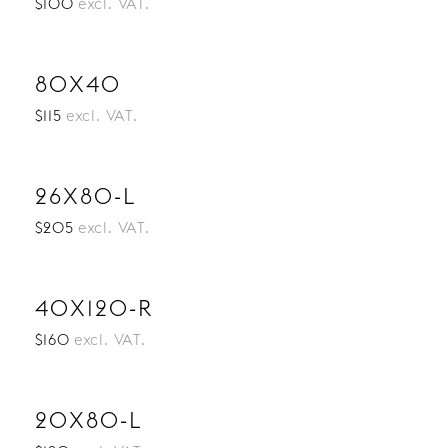
$100
excl. VAT.
80X40
$115
excl. VAT.
26X80-L
$205
excl. VAT.
40X120-R
$160
excl. VAT.
20X80-L