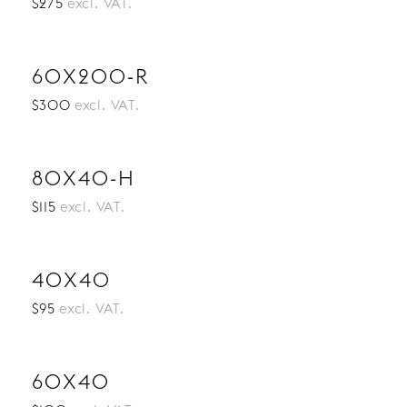
$275
excl. VAT.
60X200-R
$300
excl. VAT.
80X40-H
$115
excl. VAT.
40X40
$95
excl. VAT.
60X40