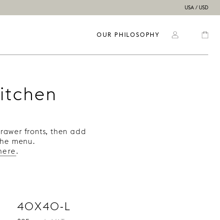
USA / USD
OUR PHILOSOPHY
kitchen
rawer fronts, then add
 the menu.
here
.
40X40-L