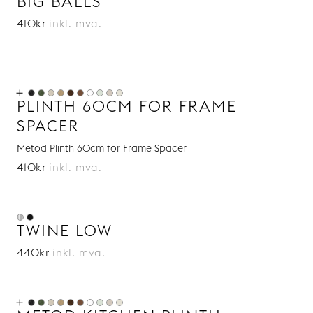
BIG BALLS
410kr
inkl. mva.
PLINTH 60CM FOR FRAME
SPACER
Metod Plinth 60cm for Frame Spacer
410kr
inkl. mva.
TWINE LOW
440kr
inkl. mva.