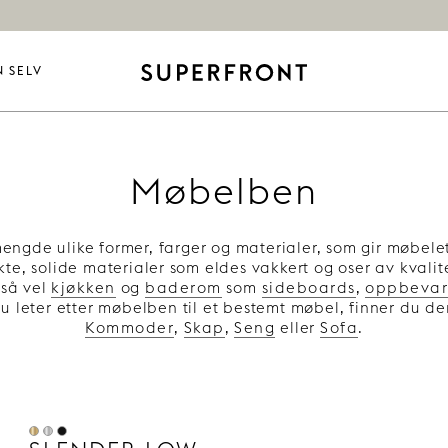
N SELV
Møbelben
ngde ulike former, farger og materialer, som gir møbelet d
kte, solide materialer som eldes vakkert og oser av kvali
 så vel
kjøkken
og
baderom
som
sideboards
,
oppbevar
du leter etter møbelben til et bestemt møbel, finner du de
Kommoder
,
Skap
,
Seng
eller
Sofa
.