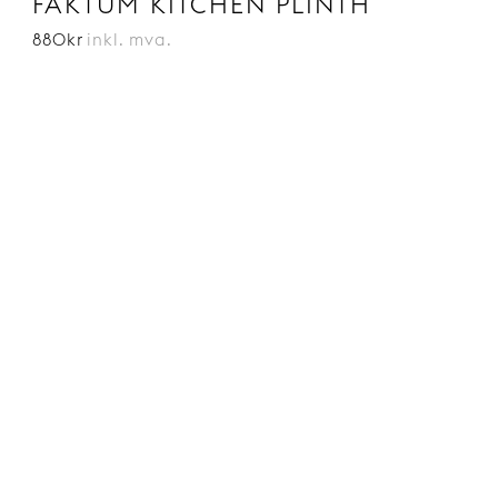
FAKTUM KITCHEN PLINTH
880kr
inkl. mva.