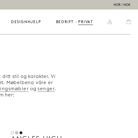
NOR / NOK
DESIGNHJELP
BEDRIFT
  ·  
PRIVAT
itt stil og karakter. Vi
tet. Møbelbena våre er
ingsmøbler
og
senger
.
m her: