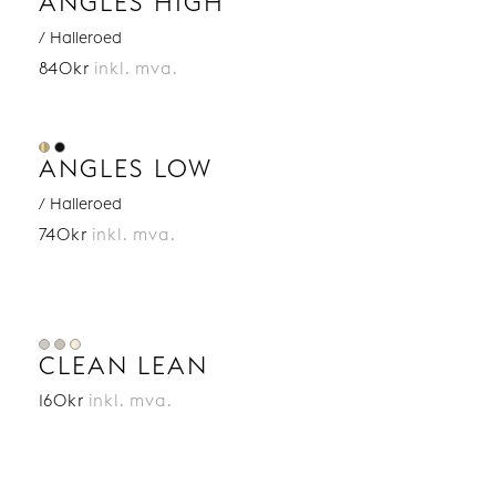
ANGLES HIGH
/ Halleroed
840kr
inkl. mva.
ANGLES LOW
/ Halleroed
740kr
inkl. mva.
CLEAN LEAN
160kr
inkl. mva.