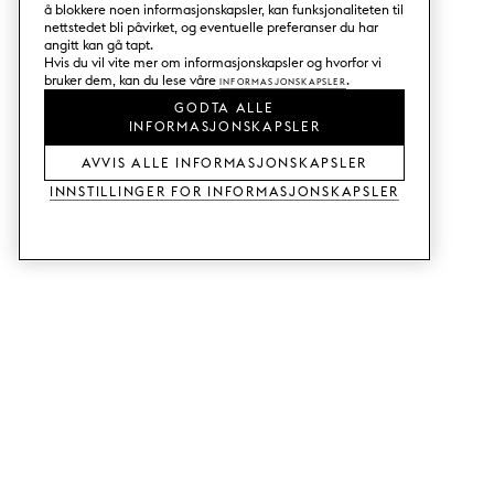
å blokkere noen informasjonskapsler, kan funksjonaliteten til
nettstedet bli påvirket, og eventuelle preferanser du har
angitt kan gå tapt.
Hvis du vil vite mer om informasjonskapsler og hvorfor vi
bruker dem, kan du lese våre
Informasjonskapsler
.
GODTA ALLE
INFORMASJONSKAPSLER
AVVIS ALLE INFORMASJONSKAPSLER
Innstillinger for informasjonskapsler
TJENESTER
SHOP
Bestill tre- og fargeprøver.
Fronter til Metod-kjøkken.
Designhjelp.
Fronter til Faktum-kjøkken.
Butikk og showroom.
Garderobedører.
Priseksempel.
Fronter til Bestå.