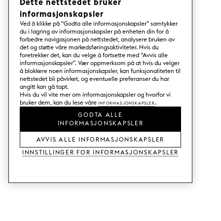
Dette nettstedet bruker
informasjonskapsler
Ved å klikke på “Godta alle informasjonskapsler” samtykker
du i lagring av informasjonskapsler på enheten din for å
forbedre navigasjonen på nettstedet, analysere bruken av
det og støtte våre markedsføringsaktiviteter. Hvis du
foretrekker det, kan du velge å fortsette med “Avvis alle
informasjonskapsler”. Vær oppmerksom på at hvis du velger
å blokkere noen informasjonskapsler, kan funksjonaliteten til
nettstedet bli påvirket, og eventuelle preferanser du har
angitt kan gå tapt.
Hvis du vil vite mer om informasjonskapsler og hvorfor vi
bruker dem, kan du lese våre
Informasjonskapsler
.
GODTA ALLE
INFORMASJONSKAPSLER
AVVIS ALLE INFORMASJONSKAPSLER
Innstillinger for informasjonskapsler
TJENESTER
SHOP