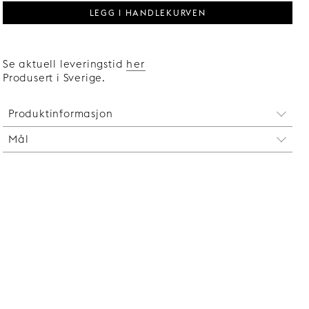
LEGG I HANDLEKURVEN
Se aktuell leveringstid
her
Produsert i Sverige.
Produktinformasjon
Mål
Takumi Low er 17 cm høy. Ønsker du et høyere
møbel, anbefaler vi
Takumi High
.
Bredde:
40 cm: 339 mm
60 cm: 479 mm
80 cm: 679 mm
120 cm: 999 mm
160 cm: 1239 mm
180 cm: 1439 mm
Dybde:
350 mm
Høyde:
170 mm