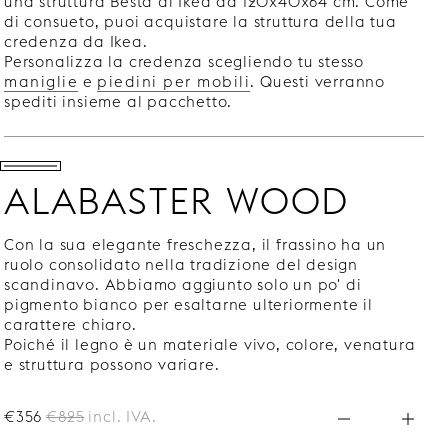
una struttura Bestå di Ikea da 120x40x64 cm. Come
di consueto, puoi acquistare la struttura della tua
credenza da Ikea.
Personalizza la credenza scegliendo tu stesso
maniglie
e
piedini per mobili
. Questi verranno
spediti insieme al pacchetto.
ALABASTER WOOD
Con la sua elegante freschezza, il frassino ha un
ruolo consolidato nella tradizione del design
scandinavo. Abbiamo aggiunto solo un po' di
pigmento bianco per esaltarne ulteriormente il
carattere chiaro.
Poiché il legno è un materiale vivo, colore, venatura
e struttura possono variare.
€356
€825
incl. IVA.