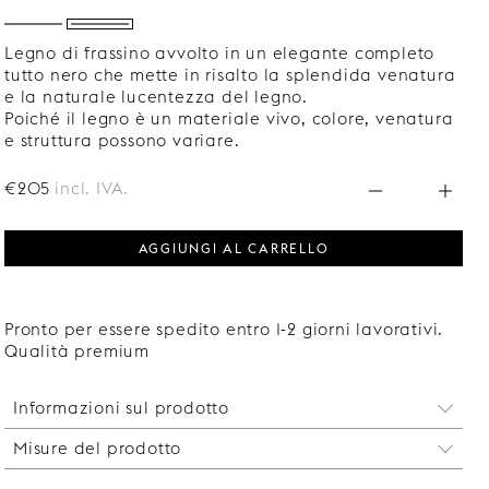
Legno di frassino avvolto in un elegante completo
tutto nero che mette in risalto la splendida venatura
e la naturale lucentezza del legno.
Poiché il legno è un materiale vivo, colore, venatura
e struttura possono variare.
€205
incl. IVA.
AGGIUNGI AL CARRELLO
Pronto per essere spedito entro 1-2 giorni lavorativi.
Qualità premium
Informazioni sul prodotto
Misure del prodotto
Con un
coprivite
, puoi coprire la testa della vite
utilizzata per fissare la staffa della mensola al