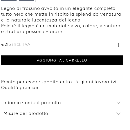
Legno di frassino avvolto in un elegante completo
tutto nero che mette in risalto la splendida venatura
e la naturale lucentezza del legno.
Poiché il legno è un materiale vivo, colore, venatura
e struttura possono variare.
€215
incl. IVA.
AGGIUNGI AL CARRELLO
Pronto per essere spedito entro 1-2 giorni lavorativi.
Qualità premium
Informazioni sul prodotto
Misure del prodotto
Con un
coprivite
puoi coprire la testa della vite
che hai utilizzato per fissare il supporto della
Larghezza: 1200 mm.
mensola alla parete. Questo darà alla tua